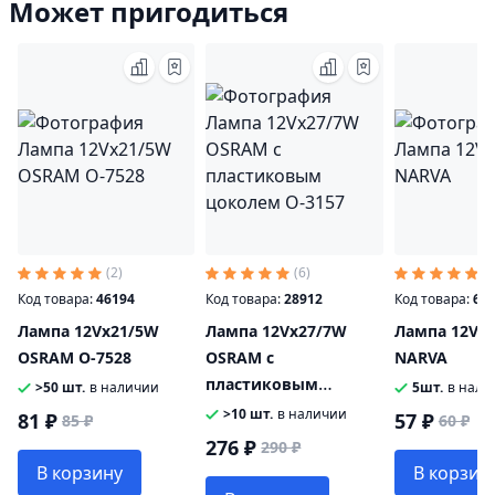
Может пригодиться
(2)
(6)
(9
Код товара:
46194
Код товара:
28912
Код товара:
61
Лампа 12Vx21/5W
Лампа 12Vx27/7W
Лампа 12Vx
OSRAM O-7528
OSRAM с
NARVA
пластиковым
>50 шт.
в наличии
5шт.
в нали
цоколем O-3157
>10 шт.
в наличии
81 ₽
57 ₽
85 ₽
60 ₽
276 ₽
290 ₽
В корзину
В корзин