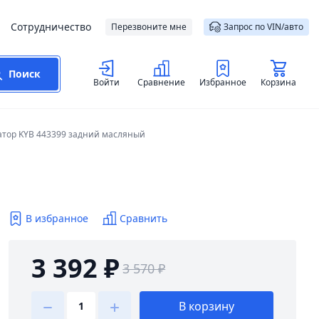
Сотрудничество
Перезвоните мне
Запрос по VIN/авто
Поиск
Войти
Сравнение
Избранное
Корзина
тор KYB 443399 задний масляный
В избранное
Сравнить
3 392 ₽
3 570 ₽
В корзину