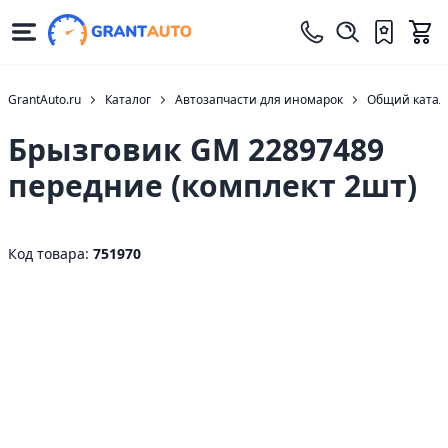
GrantAuto.ru
Каталог
Автозапчасти для иномарок
Общий катало
Брызговик GM 22897489
передние (комплект 2шт)
Код товара:
751970