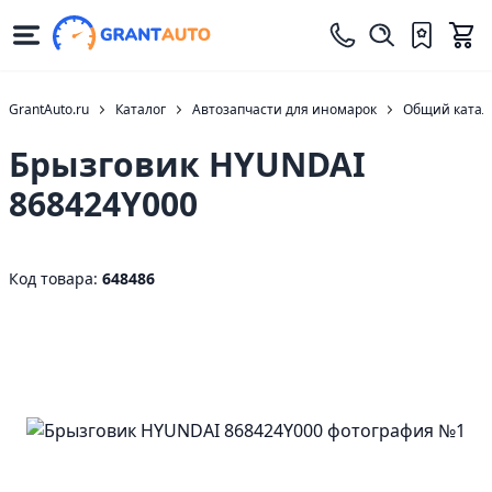
GrantAuto.ru
Каталог
Автозапчасти для иномарок
Общий катало
Брызговик HYUNDAI
868424Y000
Код товара:
648486