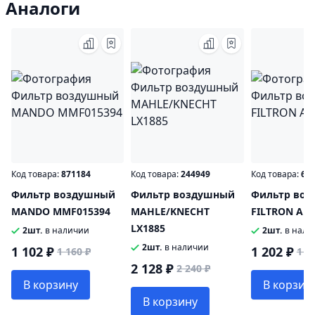
Аналоги
Код товара:
871184
Код товара:
244949
Код товара:
69
Фильтр воздушный
Фильтр воздушный
Фильтр во
MANDO MMF015394
MAHLE/KNECHT
FILTRON AP1
LX1885
2шт.
в наличии
2шт.
в нали
2шт.
в наличии
1 102 ₽
1 202 ₽
1 160 ₽
1 2
2 128 ₽
2 240 ₽
В корзину
В корзин
В корзину