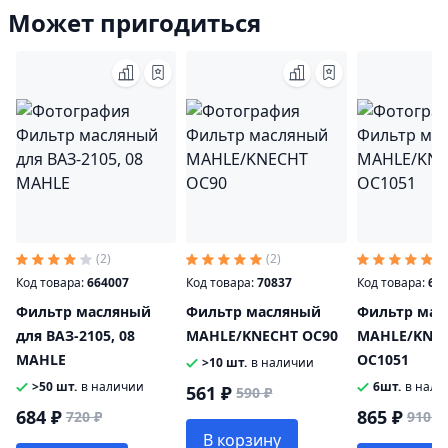
Может пригодиться
(2)
(2)
(2
Код товара:
664007
Код товара:
70837
Код товара:
64
Фильтр масляный
Фильтр масляный
Фильтр мас
для ВАЗ-2105, 08
MAHLE/KNECHT OC90
MAHLE/KNE
MAHLE
OC1051
>10 шт.
в наличии
>50 шт.
в наличии
6шт.
в нали
561 ₽
590 ₽
684 ₽
865 ₽
720 ₽
910 ₽
В корзину