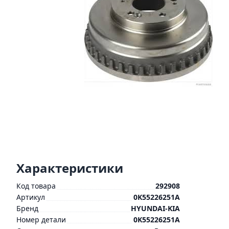
Характеристики
Код товара
292908
Артикул
0K55226251A
Бренд
HYUNDAI-KIA
Номер детали
0K55226251A