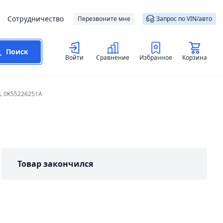
Сотрудничество
Перезвоните мне
Запрос по VIN/авто
Поиск
Войти
Сравнение
Избранное
Корзина
L 0K55226251A
Товар закончился