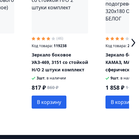
(46)
(25)
Код товара:
119238
Код товара:
29705
Зеркало боковое
Зеркало боко
УАЗ-469, 3151 со стойкой
КАМАЗ, МАЗ о
Н/О 2 штуки комплект
сферическое с
вого
подогревом 24
3шт.
в наличии
9шт.
в наличи
е)
ОАО МАЗ-БЕЛ
817 ₽
1 858 ₽
860 ₽
1 955 
В корзину
В корзину