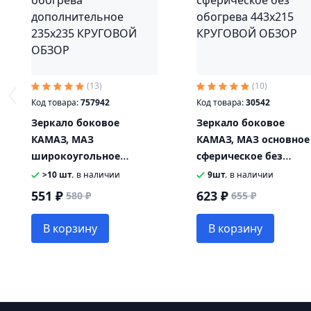
(13)
(10)
Код товара:
757942
Код товара:
30542
Зеркало боковое
Зеркало боковое
КАМАЗ, МАЗ
КАМАЗ, МАЗ основное
широкоугольное
сферическое без
сферическое без
обогрева 443х215
>10 шт.
в наличии
9шт.
в наличии
обогрева
КРУГОВОЙ ОБЗОР
551 ₽
623 ₽
580 ₽
655 ₽
дополнительное
235х235 КРУГОВОЙ
В корзину
В корзину
ОБЗОР