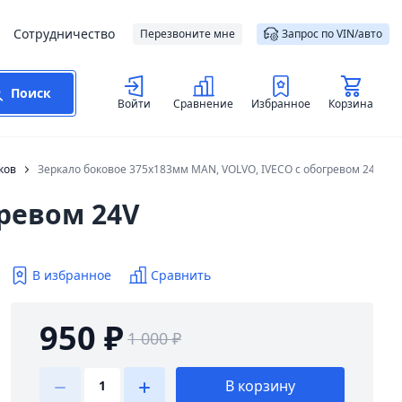
Сотрудничество
Перезвоните мне
Запрос по VIN/авто
Поиск
Войти
Сравнение
Избранное
Корзина
ков
Зеркало боковое 375х183мм MAN, VOLVO, IVECO с обогревом 24V
гревом 24V
В избранное
Сравнить
950 ₽
1 000 ₽
В корзину