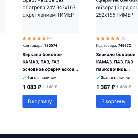
(4)
(9)
Код товара:
730574
Код товара:
749672
Зеркало боковое
Зеркало боковое
КАМАЗ, ПАЗ, ГАЗ
КАМАЗ, ПАЗ, ГАЗ
основное сферическое
парковочное
без обогрева 24V
сферическое боко
6шт.
в наличии
8шт.
в наличии
343х163 с креплением
обзора (бордюрно
1 083 ₽
1 387 ₽
1 140 ₽
1 460 ₽
ТИМЕР
252х156 ТИМЕР
В корзину
В корзину