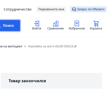
Сотрудничество
Перезвоните мне
Запрос по VIN/авто
Поиск
Войти
Сравнение
Избранное
Корзина
ки на мотоцикл
Наклейка на мото 45х30 D6023-JR
Товар закончился