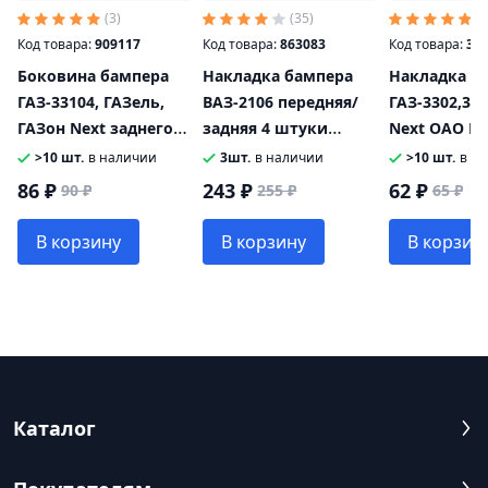
(3)
(35)
(4
Код товара:
909117
Код товара:
863083
Код товара:
35
Боковина бампера
Накладка бампера
Накладка п
ГАЗ-33104, ГАЗель,
ВАЗ-2106 передняя/
ГАЗ-3302,33
ГАЗон Next заднего
задняя 4 штуки
Next ОАО ГА
Автокомпонент 3310-
комплект
3504048
>10 шт.
в наличии
3шт.
в наличии
>10 шт.
в н
2809013
86 ₽
243 ₽
62 ₽
90 ₽
255 ₽
65 ₽
В корзину
В корзину
В корзин
Каталог