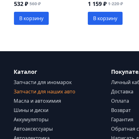
1109192
532 ₽
1 159 ₽
560 ₽
1 220 ₽
В корзину
В корзину
Каталог
Покупат
Запчасти для иномарок
Личный ка
Запчасти для наших авто
Доставка
Масла и автохимия
Оплата
Шины и диски
Возврат
Аккумуляторы
Гарантия
Автоаксессуары
Обратная с
Автоэлектрика
Написать д