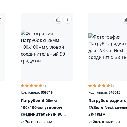
(3)
(5)
Код товара:
869719
Код товара:
848013
Патрубок d-28мм
Патрубок радиато
100x100мм угловой
ГАЗель Next соеди
соединительный 90
38-18мм
градусов
7шт.
в наличии
2шт.
в наличии