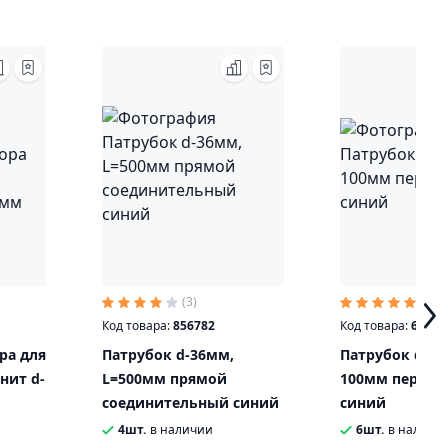
(3)
(2)
Код товара:
856782
Код товара:
67710
ра для
Патрубок d-36мм,
Патрубок d-20
нит d-
L=500мм прямой
100мм перехо
соединительный синий
синий
4шт.
в наличии
6шт.
в наличи