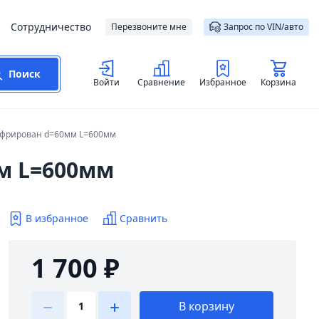
Сотрудничество
Перезвоните мне
Запрос по VIN/авто
Поиск
Войти
Сравнение
Избранное
Корзина
офрирован d=60мм L=600мм
м L=600мм
В избранное
Сравнить
1 700 ₽
В корзину