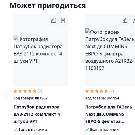
Может пригодиться
(2)
(7)
Код товара:
887562
Код товара:
861154
Патрубок радиатора
Патрубок для ГАЗель
ВАЗ-2112 комплект 4
Next дв.CUMMINS
штуки VРТ
ЕВРО-5 фильтра
воздушного А21R32-
1шт.
в наличии
5шт.
в наличии