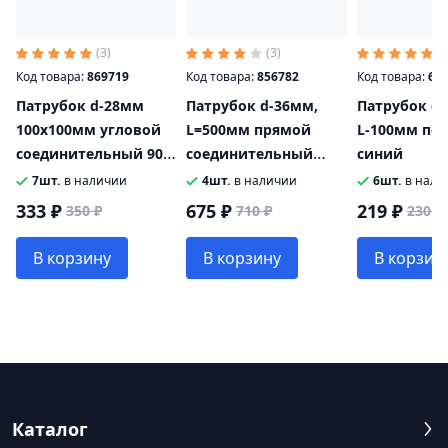
(3)
(3)
(2
Код товара:
869719
Код товара:
856782
Код товара:
67
Патрубок d-28мм
Патрубок d-36мм,
Патрубок d-
100x100мм угловой
L=500мм прямой
L-100мм пе
соединительный 90
соединительный
синий
градусов
синий
7шт.
в наличии
4шт.
в наличии
6шт.
в нали
333 ₽
675 ₽
219 ₽
350 ₽
710 ₽
230 ₽
В корзину
В корзину
В корзин
Каталог