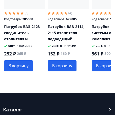
(6)
(4)
(3
Код товара:
285508
Код товара:
679085
Код товара:
17
Патрубок ВАЗ-2123
Патрубок ВАЗ-2114,
Патрубок ВА
соединитель
2115 отопителя
системы от
отопителя и
подводящий
комплект 5
термостата
5шт.
в наличии
2шт.
в наличии
2шт.
в нали
252 ₽
152 ₽
561 ₽
265 ₽
160 ₽
590 ₽
В корзину
В корзину
В корзин
Каталог