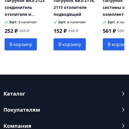
Патрубок ВАЗ-2123
Патрубок ВАЗ-2114,
Патрубок ВА
соединитель
2115 отопителя
системы от
отопителя и
подводящий
комплект 5
термостата
5шт.
в наличии
2шт.
в наличии
2шт.
в нали
252 ₽
152 ₽
561 ₽
265 ₽
160 ₽
590 ₽
В корзину
В корзину
В корзин
Каталог
Покупателям
Компания