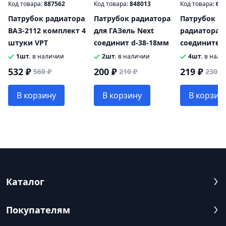
Код товара:
887562
Код товара:
848013
Код товара:
60
Патрубок радиатора
Патрубок радиатора
Патрубок ГА
ВАЗ-2112 комплект 4
для ГАЗель Next
радиатора
штуки VРТ
соединит d-38-18мм
соединител
металличес
1шт.
в наличии
2шт.
в наличии
4шт.
в нали
532 ₽
200 ₽
219 ₽
560 ₽
210 ₽
230 ₽
В корзину
В корзину
В корзин
Каталог
Покупателям