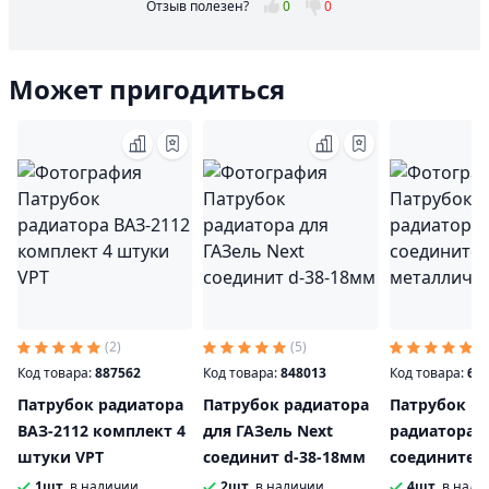
Отзыв полезен?
0
0
Может пригодиться
(2)
(5)
(6
Код товара:
887562
Код товара:
848013
Код товара:
60
Патрубок радиатора
Патрубок радиатора
Патрубок ГА
ВАЗ-2112 комплект 4
для ГАЗель Next
радиатора
штуки VРТ
соединит d-38-18мм
соединител
металличес
1шт.
в наличии
2шт.
в наличии
4шт.
в нали