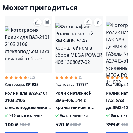
Может пригодиться
(22)
(5)
(2
Код товара:
891925
Код товара:
887371
Код товара:
89
Ролик для ВАЗ-2101
Ролик натяжной
Ролик натя
2103 2106
ЗМЗ-406, 514 с
ГАЗ, УАЗ
стеклоподъемника
кронштейном в
дв.ЗМЗ-4052
нижний в сборе
сборе MEGA POWER
ГАЗель Next
>10 шт.
в наличии
6шт.
в наличии
8шт.
в нали
406.1308067-02
А274 EvoTec
100 ₽
570 ₽
399 ₽
105 ₽
600 ₽
420 ₽
усиленный 