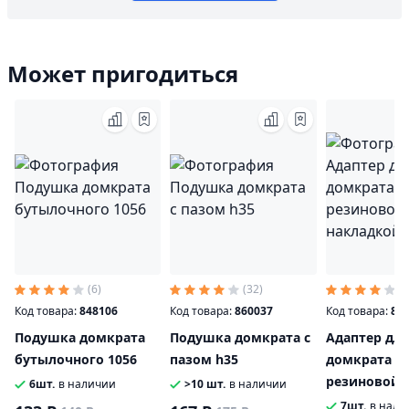
Может пригодиться
(6)
(32)
(3
Код товара:
848106
Код товара:
860037
Код товара:
83
Подушка домкрата
Подушка домкрата с
Адаптер для
бутылочного 1056
пазом h35
домкрата O
резиновой
6шт.
в наличии
>10 шт.
в наличии
накладкой 
7шт.
в нали