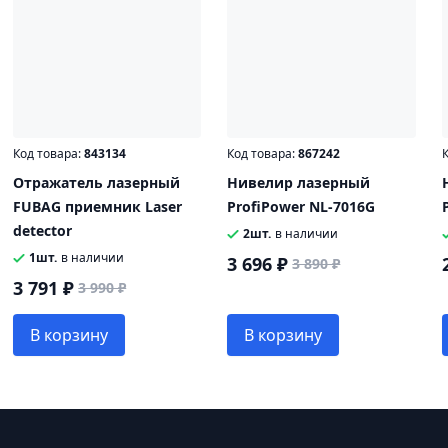
Код товара:
843134
Код товара:
867242
К
Отражатель лазерный
Нивелир лазерный
FUBAG приемник Laser
ProfiPower NL-7016G
detector
2шт.
в наличии
1шт.
в наличии
3 696 ₽
3 890 ₽
3 791 ₽
3 990 ₽
В корзину
В корзину