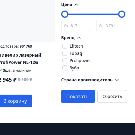
Цена
От
До
Бренд
Elitech
од товара:
901769
Fubag
Нивелир лазерный
Profipower
ProfiPower NL-12G
Зубр
3шт.
в наличии
2 945 ₽
3 100 ₽
Страна производитель
Показать
Сбросить
В корзину