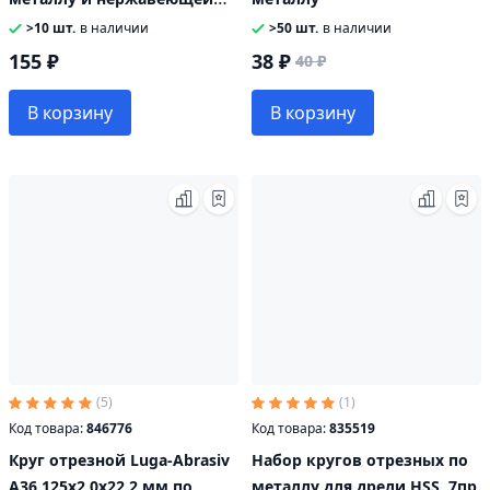
стали
>10 шт.
в наличии
>50 шт.
в наличии
155 ₽
38 ₽
40 ₽
В корзину
В корзину
(5)
(1)
Код товара:
846776
Код товара:
835519
Круг отрезной Luga-Abrasiv
Набор кругов отрезных по
А36 125х2.0х22.2 мм по
металлу для дрели HSS, 7пр.