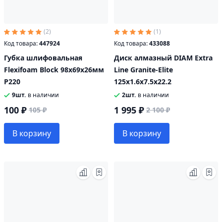
(2)
(1)
Код товара:
447924
Код товара:
433088
Губка шлифовальная
Диск алмазный DIAM Extra
Flexifoam Block 98х69х26мм
Line Granite-Elite
P220
125x1.6x7.5x22.2
9шт.
в наличии
2шт.
в наличии
100 ₽
1 995 ₽
105 ₽
2 100 ₽
В корзину
В корзину