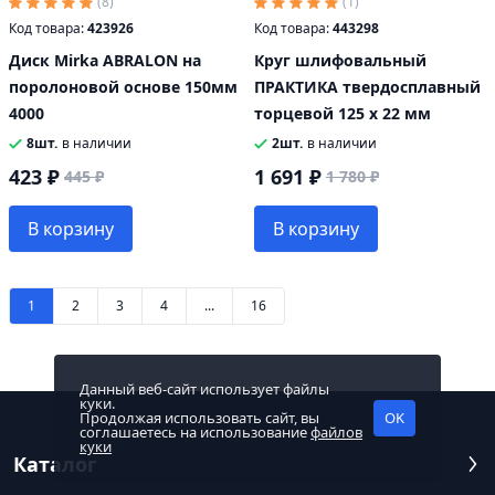
(8)
(1)
Код товара:
423926
Код товара:
443298
Диск Mirka ABRALON на
Круг шлифовальный
поролоновой основе 150мм
ПРАКТИКА твердосплавный
4000
торцевой 125 х 22 мм
8шт.
в наличии
2шт.
в наличии
423 ₽
1 691 ₽
445 ₽
1 780 ₽
В корзину
В корзину
1
2
3
4
...
16
Данный веб-сайт использует файлы
куки.
Продолжая использовать сайт, вы
OK
соглашаетесь на использование
файлов
куки
Каталог