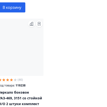
В корзину
(46)
од товара:
119238
Зеркало боковое
УАЗ-469, 3151 со стойкой
Н/О 2 штуки комплект