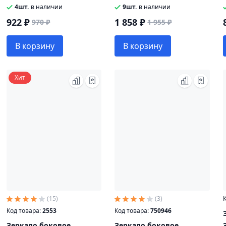
комплект 2 штуки Н/О
подогревом 24V 320х180
4шт.
в наличии
9шт.
в наличии
ОАО МАЗ-БЕЛОГ
922 ₽
1 858 ₽
970 ₽
1 955 ₽
В корзину
В корзину
Хит
(15)
(3)
К
Код товара:
2553
Код товара:
750946
Зеркало боковое
Зеркало боковое