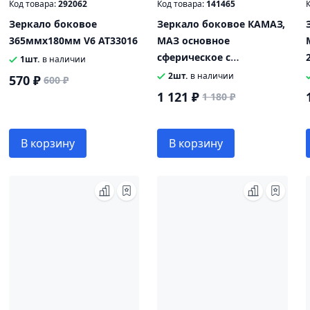
Код товара:
292062
Код товара:
141465
К
Зеркало боковое
Зеркало боковое КАМАЗ,
365ммх180мм V6 AT33016
МАЗ основное
сферическое с
1шт.
в наличии
подогревом 24V
2шт.
в наличии
570 ₽
600 ₽
435х220мм AT
1 121 ₽
1 180 ₽
В корзину
В корзину