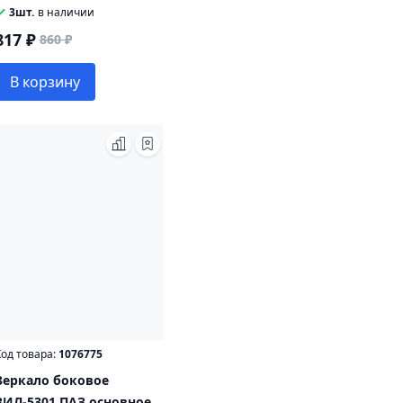
3шт.
в наличии
817 ₽
860 ₽
В корзину
од товара:
1076775
Зеркало боковое
ЗИЛ-5301,ПАЗ основное