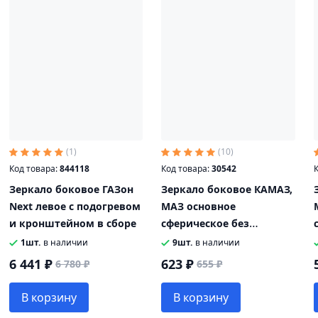
(1)
(10)
Код товара:
844118
Код товара:
30542
К
Зеркало боковое ГАЗон
Зеркало боковое КАМАЗ,
Next левое с подогревом
МАЗ основное
и кронштейном в сборе
сферическое без
обогрева 443х215
1шт.
в наличии
9шт.
в наличии
КРУГОВОЙ ОБЗОР
6 441 ₽
623 ₽
6 780 ₽
655 ₽
В корзину
В корзину