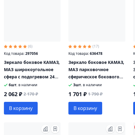
(6)
(17)
Код товара:
297056
Код товара:
636478
К
Зеркало боковое КАМАЗ,
Зеркало боковое КАМАЗ,
МАЗ широкоугольное
МАЗ парковочное
сфера с подогревом 24V
сферическое бокового
250х180 АО МАЗ-БЕЛОГ
обзора 318х178 СКАД
6шт.
в наличии
3шт.
в наличии
458.201.070
2 062 ₽
1 701 ₽
2 170 ₽
1 790 ₽
В корзину
В корзину