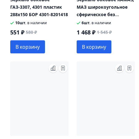
ГАЗ-3307, 4301 пластик
МАЗ широкоугольное
288х150 БОР 4301-8201418
сферическое без
обогрева
10шт.
в наличии
6шт.
в наличии
дополнительное 250х180
551 ₽
1 468 ₽
580 ₽
1 545 ₽
АО МАЗ-БЕЛОГ
В корзину
В корзину