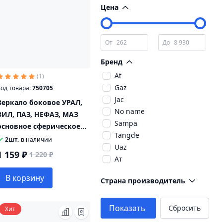
Цена
От
До
Бренд
At
(1)
Gaz
од товара:
750705
Jac
Зеркало боковое УРАЛ,
No name
ЗИЛ, ПАЗ, НЕФАЗ, МАЗ
Sampa
основное сферическое
Tangde
без обогрева 24V 400х200
2шт.
в наличии
Uaz
с креплением ТИМЕР
1 159 ₽
1 220 ₽
Ат
Белог
В корзину
Страна производитель
Бор
Интех
Ип бандорин
Показать
Сбросить
Хит
Круговой обзор