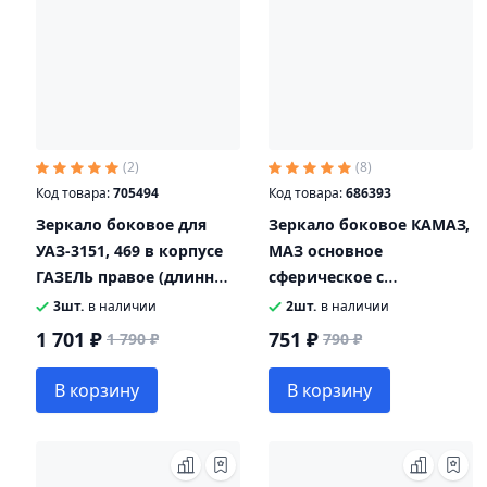
(2)
(8)
Код товара:
705494
Код товара:
686393
Зеркало боковое для
Зеркало боковое КАМАЗ,
УАЗ-3151, 469 в корпусе
МАЗ основное
ГАЗЕЛЬ правое (длинный
сферическое с
кронштейн) АО УАЗ
подогревом 24V 443х215
3шт.
в наличии
2шт.
в наличии
КРУГОВОЙ ОБЗОР
1 701 ₽
751 ₽
1 790 ₽
790 ₽
В корзину
В корзину