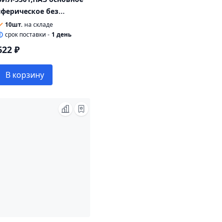
сферическое без
подогрева 425х200мм
10шт.
на складе
БОР
cрок поставки -
1 день
622 ₽
В корзину