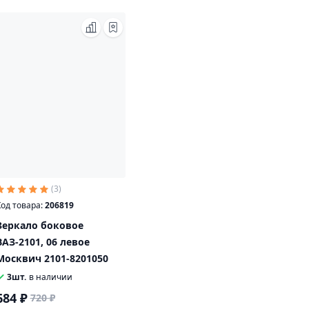
(3)
од товара:
206819
Зеркало боковое
ВАЗ-2101, 06 левое
Москвич 2101-8201050
3шт.
в наличии
684 ₽
720 ₽