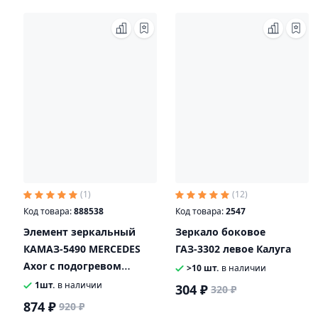
(1)
(12)
Код товара:
888538
Код товара:
2547
Элемент зеркальный
Зеркало боковое
КАМАЗ-5490 MERCEDES
ГАЗ-3302 левое Калуга
Axor с подогревом
>10 шт.
в наличии
(панорама) SAMPA
1шт.
в наличии
304 ₽
320 ₽
874 ₽
920 ₽