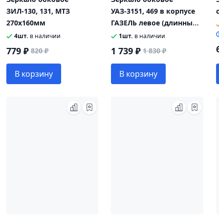
ЗИЛ-130, 131, МТЗ
УАЗ-3151, 469 в корпусе
270х160мм
ГАЗЕЛЬ левое (длинный
кронштейн) АО УАЗ
4шт.
в наличии
1шт.
в наличии
779 ₽
1 739 ₽
820 ₽
1 830 ₽
В корзину
В корзину