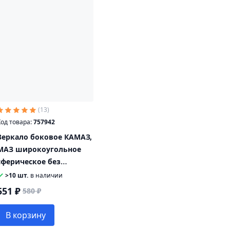
Маз
Не указан
Нет бренда
Тимер
(13)
од товара:
757942
Зеркало боковое КАМАЗ,
МАЗ широкоугольное
сферическое без
обогрева
>10 шт.
в наличии
дополнительное 235х235
551 ₽
580 ₽
КРУГОВОЙ ОБЗОР
В корзину