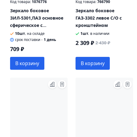
Код товара:
1076776
Код товара:
766790
Зеркало боковое
Зеркало боковое
ЗИЛ-5301,ПАЗ основное
ГАЗ-3302 левое С/О с
сферическое с
кронштейном
подогревом 24V
10шт.
на складе
1шт.
в наличии
405х182мм БОР
cрок поставки -
1 день
2 309 ₽
2 430 ₽
709 ₽
В корзину
В корзину