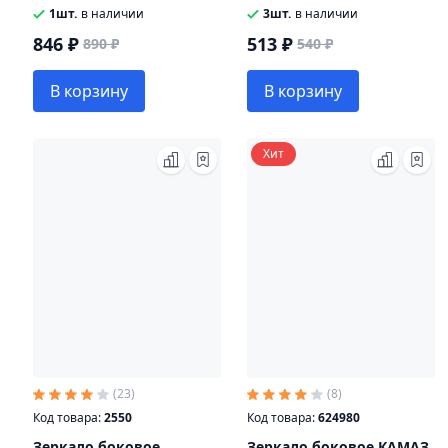
КРУГОВОЙ ОБЗОР
1шт.
в наличии
3шт.
в наличии
846 ₽
513 ₽
890 ₽
540 ₽
В корзину
В корзину
Хит
(23)
(8)
Код товара:
2550
Код товара:
624980
Зеркало боковое
Зеркало боковое КАМАЗ,