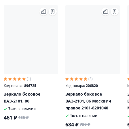
(1)
(3)
Код товара:
896725
Код товара:
206820
К
Зеркало боковое
Зеркало боковое
ВАЗ-2101, 06
ВАЗ-2101, 06 Москвич
правое 2101-8201040
7шт.
в наличии
1шт.
в наличии
461 ₽
485 ₽
684 ₽
720 ₽