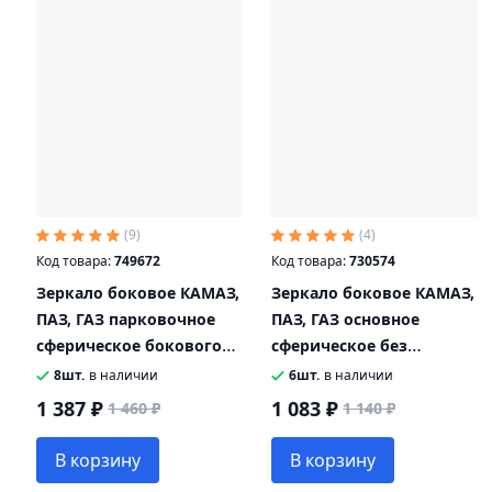
(9)
(4)
Код товара:
749672
Код товара:
730574
Зеркало боковое КАМАЗ,
Зеркало боковое КАМАЗ,
ПАЗ, ГАЗ парковочное
ПАЗ, ГАЗ основное
сферическое бокового
сферическое без
обзора (бордюрное)
обогрева 24V 343х163 с
8шт.
в наличии
6шт.
в наличии
252х156 ТИМЕР
креплением ТИМЕР
1 387 ₽
1 083 ₽
1 460 ₽
1 140 ₽
В корзину
В корзину