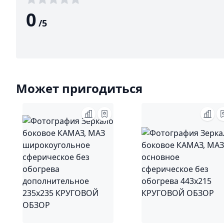
0
/
5
Может пригодиться