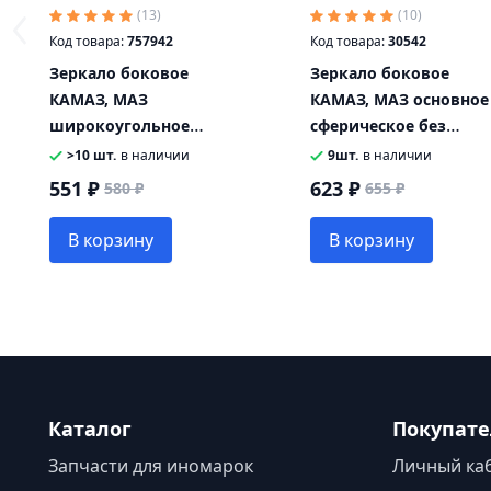
(13)
(10)
Код товара:
757942
Код товара:
30542
Зеркало боковое
Зеркало боковое
КАМАЗ, МАЗ
КАМАЗ, МАЗ основное
широкоугольное
сферическое без
сферическое без
обогрева 443х215
>10 шт.
в наличии
9шт.
в наличии
обогрева
КРУГОВОЙ ОБЗОР
551 ₽
623 ₽
580 ₽
655 ₽
дополнительное
235х235 КРУГОВОЙ
В корзину
В корзину
ОБЗОР
Каталог
Покупат
Запчасти для иномарок
Личный ка