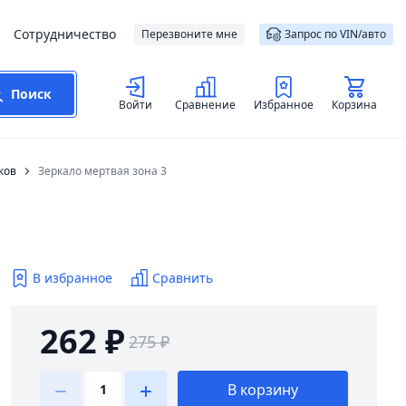
Сотрудничество
Перезвоните мне
Запрос по VIN/авто
Поиск
Войти
Сравнение
Избранное
Корзина
ков
Зеркало мертвая зона 3
В избранное
Сравнить
262 ₽
275 ₽
В корзину