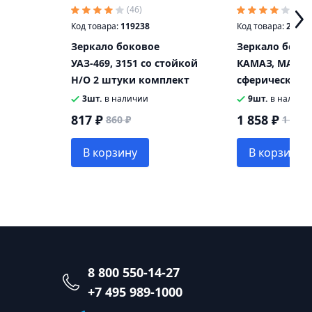
(46)
(25)
Код товара:
119238
Код товара:
29705
Зеркало боковое
Зеркало боко
УАЗ-469, 3151 со стойкой
КАМАЗ, МАЗ о
Н/О 2 штуки комплект
сферическое с
вого
подогревом 24
3шт.
в наличии
9шт.
в наличи
е)
ОАО МАЗ-БЕЛ
817 ₽
1 858 ₽
860 ₽
1 955 
В корзину
В корзину
8 800 550-14-27
+7 495 989-1000