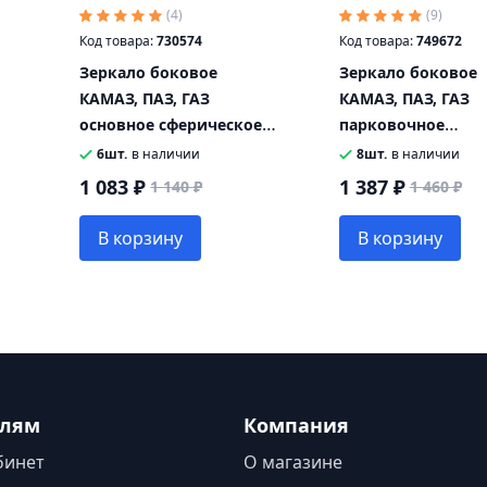
(4)
(9)
Код товара:
730574
Код товара:
749672
Зеркало боковое
Зеркало боковое
КАМАЗ, ПАЗ, ГАЗ
КАМАЗ, ПАЗ, ГАЗ
основное сферическое
парковочное
без обогрева 24V
сферическое боко
6шт.
в наличии
8шт.
в наличии
343х163 с креплением
обзора (бордюрно
1 083 ₽
1 387 ₽
1 140 ₽
1 460 ₽
ТИМЕР
252х156 ТИМЕР
В корзину
В корзину
елям
Компания
бинет
О магазине