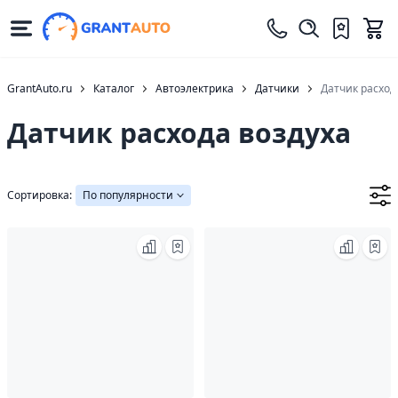
GrantAuto.ru
Каталог
Автоэлектрика
Датчики
Датчик расход
Датчик расхода воздуха
Сортировка:
По популярности