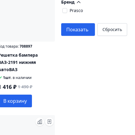
Бренд
Prasco
Показать
Сбросить
од товара:
708897
Решетка бампера
ВАЗ-2191 нижняя
АвтоВАЗ
1шт.
в наличии
1 416 ₽
1 490 ₽
В корзину