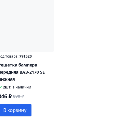
од товара:
791520
Решетка бампера
передняя ВАЗ-2170 SE
нижняя
2шт.
в наличии
846 ₽
890 ₽
В корзину