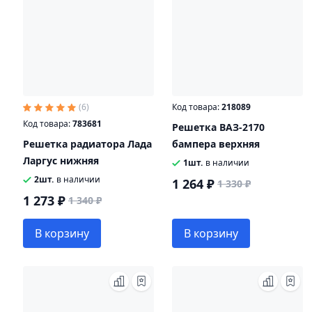
(6)
Код товара:
218089
Код товара:
783681
Решетка ВАЗ-2170
Решетка радиатора Лада
бампера верхняя
Ларгус нижняя
1шт.
в наличии
2шт.
в наличии
1 264 ₽
1 330 ₽
1 273 ₽
1 340 ₽
В корзину
В корзину