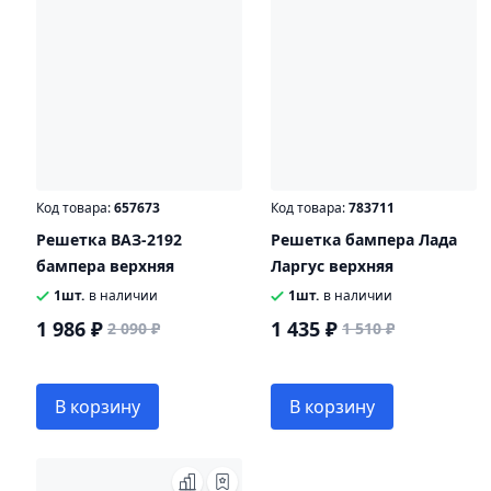
Код товара:
657673
Код товара:
783711
Решетка ВАЗ-2192
Решетка бампера Лада
бампера верхняя
Ларгус верхняя
1шт.
в наличии
1шт.
в наличии
1 986 ₽
1 435 ₽
2 090 ₽
1 510 ₽
В корзину
В корзину