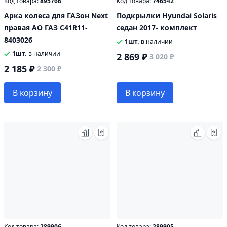
Код товара:
895766
Код товара:
746542
Арка колеса для ГАЗон Next
Подкрылки Hyundai Solaris
правая АО ГАЗ С41R11-
седан 2017- комплект
8403026
1шт.
в наличии
1шт.
в наличии
2 869 ₽
3 020 ₽
2 185 ₽
2 300 ₽
В корзину
В корзину
Код товара:
289906
Код товара:
289905