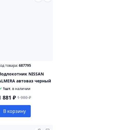
од товара:
687795
Подлокотник NISSAN
ALMERA автоваз черный
1шт.
в наличии
1 881 ₽
1 980 ₽
В корзину