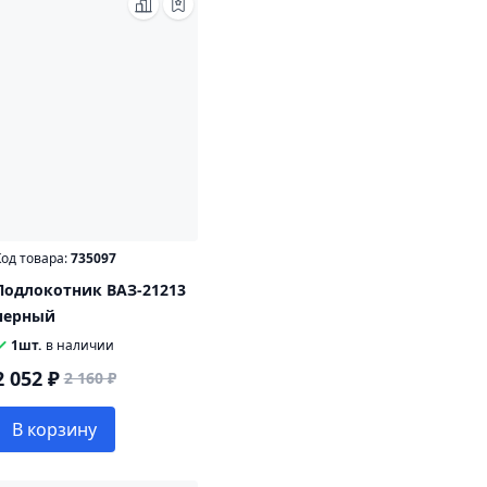
од товара:
735097
Подлокотник ВАЗ-21213
черный
1шт.
в наличии
2 052 ₽
2 160 ₽
В корзину