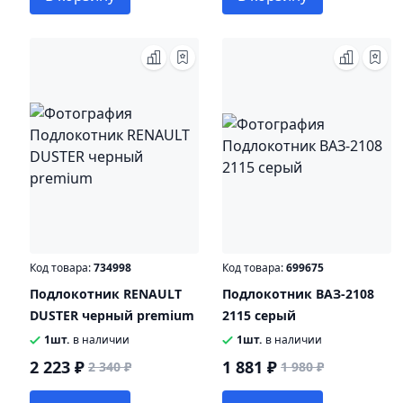
Код товара:
734998
Код товара:
699675
Подлокотник RENAULT
Подлокотник ВАЗ-2108
DUSTER черный premium
2115 серый
1шт.
в наличии
1шт.
в наличии
2 223 ₽
1 881 ₽
2 340 ₽
1 980 ₽