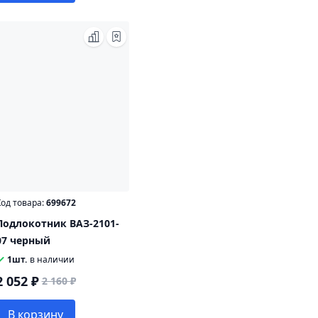
од товара:
699672
Подлокотник ВАЗ-2101-
07 черный
1шт.
в наличии
2 052 ₽
2 160 ₽
В корзину