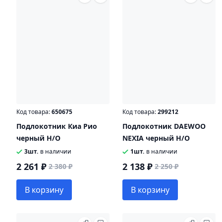
Код товара:
650675
Код товара:
299212
Подлокотник Киа Рио
Подлокотник DAEWOO
черный Н/О
NEXIA черный Н/О
3шт.
в наличии
1шт.
в наличии
2 261 ₽
2 138 ₽
2 380 ₽
2 250 ₽
В корзину
В корзину