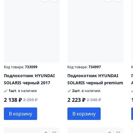
Код товара:
733099
Код товара:
734997
К
Подлокотник HYUNDAI
Подлокотник HYUNDAI
SOLARIS черный 2017
SOLARIS черный premium
1шт.
в наличии
2шт.
в наличии
2 138 ₽
2 223 ₽
2 250 ₽
2 340 ₽
В корзину
В корзину