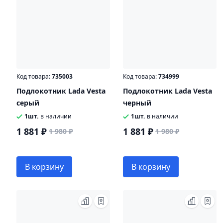
Код товара:
735003
Код товара:
734999
Подлокотник Lada Vesta
Подлокотник Lada Vesta
серый
черный
1шт.
в наличии
1шт.
в наличии
1 881 ₽
1 881 ₽
1 980 ₽
1 980 ₽
В корзину
В корзину