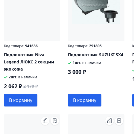
Код товара:
941636
Код товара:
291805
К
Подлокотник Niva
Подлокотник SUZUKI SX4
Legend ЛЮКС 2 секции
1шт.
в наличии
экокожа
3 000 ₽
2шт.
в наличии
2 062 ₽
2 170 ₽
В корзину
В корзину