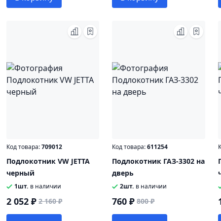
Код товара:
709012
Код товара:
611254
К
Подлокотник VW JETTA
Подлокотник ГАЗ-3302 на
черный
дверь
1шт.
в наличии
2шт.
в наличии
2 052 ₽
760 ₽
2 160 ₽
800 ₽