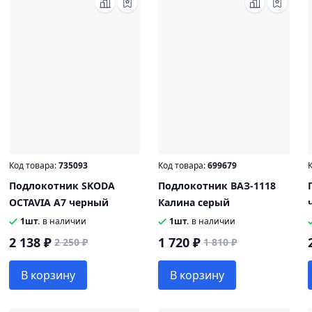
Код товара:
735093
Код товара:
699679
К
Подлокотник SKODA
Подлокотник ВАЗ-1118
OCTAVIA A7 черный
Калина серый
1шт.
в наличии
1шт.
в наличии
2 138 ₽
1 720 ₽
2 250 ₽
1 810 ₽
В корзину
В корзину