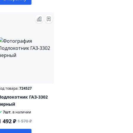
од товара:
724527
Подлокотник ГАЗ-3302
черный
7шт.
в наличии
1 492 ₽
1 570 ₽