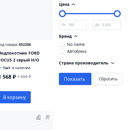
Цена
От
До
Бренд
No name
од товара:
652206
Автоблюз
Подлокотник FORD
FOCUS 2 серый Н/О
Страна производитель
1шт.
в наличии
1 568 ₽
1 650 ₽
Показать
Сбросить
В корзину