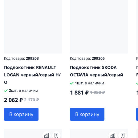
Код товара:
299203
Код товара:
299205
К
Подлокотник RENAULT
Подлокотник SKODA
LOGAN черный/серый Н/
OCTAVIA черный/серый
О
1шт.
в наличии
2шт.
в наличии
1 881 ₽
1 980 ₽
2 062 ₽
2 170 ₽
В корзину
В корзину