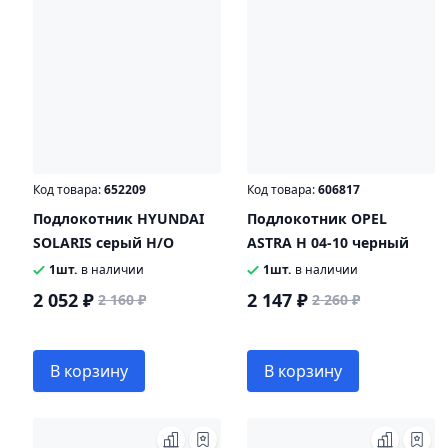
Код товара:
652209
Код товара:
606817
Подлокотник HYUNDAI
Подлокотник OPEL
SOLARIS серый Н/О
ASTRA H 04-10 черный
1шт.
в наличии
1шт.
в наличии
2 052 ₽
2 147 ₽
2 160 ₽
2 260 ₽
В корзину
В корзину