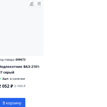
од товара:
699673
Подлокотник ВАЗ-2101-
07 серый
2шт.
в наличии
2 052 ₽
2 160 ₽
В корзину