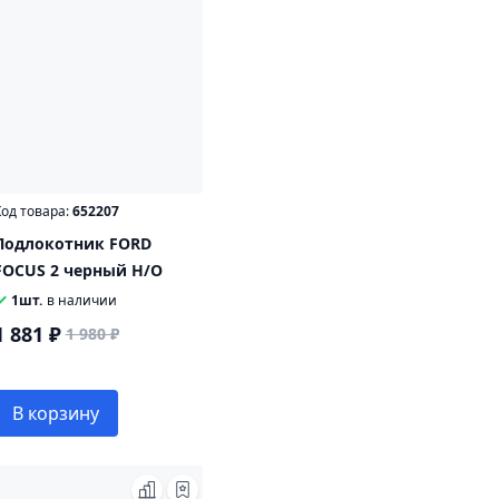
од товара:
652207
Подлокотник FORD
FOCUS 2 черный Н/О
1шт.
в наличии
1 881 ₽
1 980 ₽
В корзину