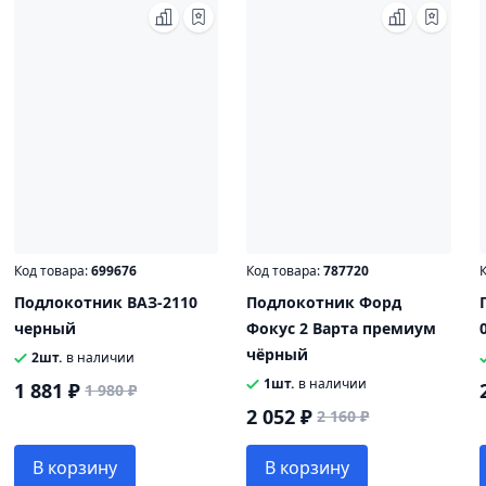
Код товара:
699676
Код товара:
787720
К
Подлокотник ВАЗ-2110
Подлокотник Форд
черный
Фокус 2 Варта премиум
чёрный
2шт.
в наличии
1шт.
в наличии
1 881 ₽
1 980 ₽
2 052 ₽
2 160 ₽
В корзину
В корзину