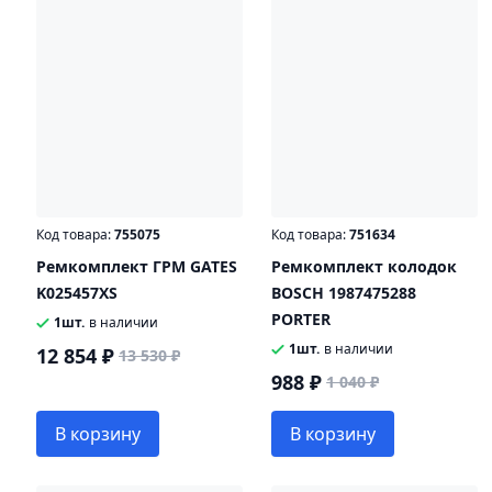
Код товара:
755075
Код товара:
751634
Ремкомплект ГРМ GATES
Ремкомплект колодок
K025457XS
BOSCH 1987475288
PORTER
1шт.
в наличии
1шт.
в наличии
12 854 ₽
13 530 ₽
988 ₽
1 040 ₽
В корзину
В корзину