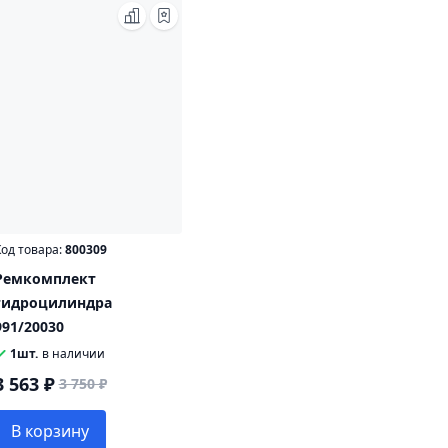
од товара:
800309
Ремкомплект
гидроцилиндра
991/20030
1шт.
в наличии
3 563 ₽
3 750 ₽
В корзину