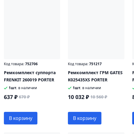
Код товара:
752706
Код товара:
751217
К
Ремкомплект суппорта
Ремкомплект ГРМ GATES
FRENKIT 260019 PORTER
K025435XS PORTER
1шт.
в наличии
1шт.
в наличии
637 ₽
10 032 ₽
670 ₽
10 560 ₽
В корзину
В корзину