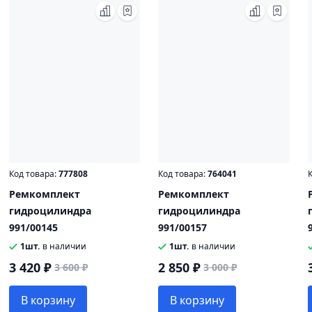
Код товара:
777808
Код товара:
764041
К
Ремкомплект
Ремкомплект
гидроцилиндра
гидроцилиндра
991/00145
991/00157
1шт.
в наличии
1шт.
в наличии
3 420 ₽
2 850 ₽
3 600 ₽
3 000 ₽
В корзину
В корзину