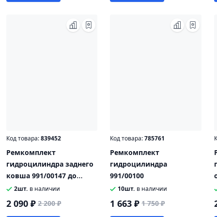
Код товара:
839452
Код товара:
785761
К
Ремкомплект
Ремкомплект
гидроцилиндра заднего
гидроцилиндра
ковша 991/00147 до
991/00100
2008г.
2шт.
в наличии
10шт.
в наличии
2 090 ₽
1 663 ₽
2 200 ₽
1 750 ₽