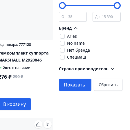
От
До
Бренд
Aries
No name
од товара:
777128
Нет бренда
Ремкомплект суппорта
Спецмаш
MARSHALL M2920046
2шт.
в наличии
Страна производитель
276 ₽
290 ₽
Показать
Сбросить
В корзину