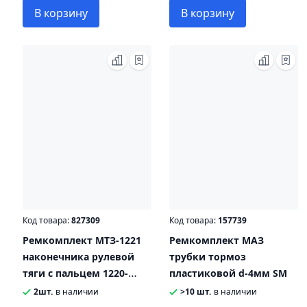
В корзину
В корзину
Код товара:
827309
Код товара:
157739
Ремкомплект МТЗ-1221
Ремкомплект МАЗ
наконечника рулевой
трубки тормоз
тяги с пальцем 1220-
пластиковой d-4мм SM
3003010 №724 РК
2шт.
в наличии
>10 шт.
в наличии