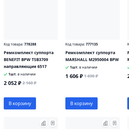
Код товара:
778288
Код товара:
777135
К
Ремкомплект суппорта
Ремкомплект суппорта
BENEFIT BPW TSB3709
MARSHALL M2950004 BPW
направляющие 6517
1шт.
в наличии
1шт.
в наличии
1 606 ₽
1 690 ₽
2 052 ₽
2 160 ₽
В корзину
В корзину