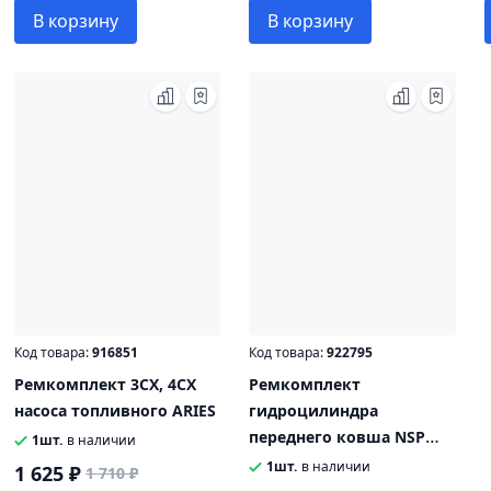
В корзину
В корзину
Код товара:
916851
Код товара:
922795
Ремкомплект 3CX, 4CX
Ремкомплект
насоса топливного ARIES
гидроцилиндра
переднего ковша NSP
1шт.
в наличии
991/00100
1шт.
в наличии
1 625 ₽
1 710 ₽