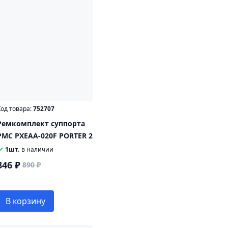
од товара:
752707
Ремкомплект суппорта
PMC PXEAA-020F PORTER 2
1шт.
в наличии
846 ₽
890 ₽
В корзину