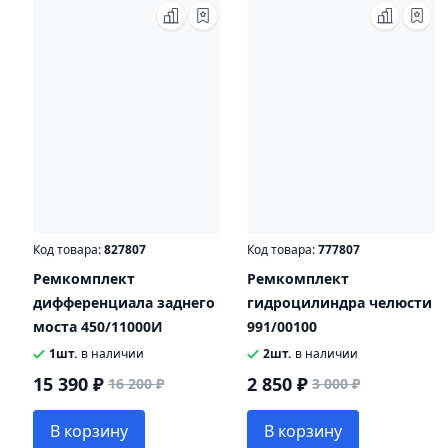
Код товара:
827807
Код товара:
777807
Ремкомплект
Ремкомплект
дифференциала заднего
гидроцилиндра челюсти
моста 450/11000И
991/00100
1шт.
в наличии
2шт.
в наличии
15 390 ₽
2 850 ₽
16 200 ₽
3 000 ₽
В корзину
В корзину