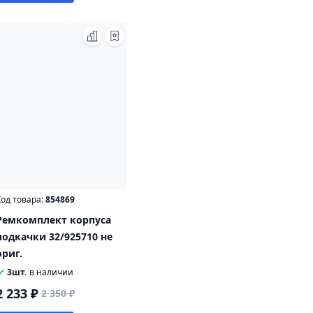
од товара:
854869
Ремкомплект корпуса
подкачки 32/925710 не
ориг.
3шт.
в наличии
2 233 ₽
2 350 ₽