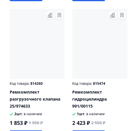
Код товара:
814260
Код товара:
815474
Ремкомплект
Ремкомплект
разгрузочного клапана
гидроцилиндра
25/974633
991/00115
2шт.
в наличии
1шт.
в наличии
1 853 ₽
2 423 ₽
1 950 ₽
2 550 ₽