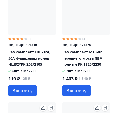
(4)
(4)
Код товара:
173810
Код товара:
173875
Ремкомплект НШ-32А,
Ремкомплект МТЗ-82
50А фланцевых колец
переднего моста ПВМ
НШ32*РК 202/2105
полный РК 1825/2230
6шт.
в наличии
2шт.
в наличии
119 ₽
1 463 ₽
125 ₽
1 540 ₽
В корзину
В корзину