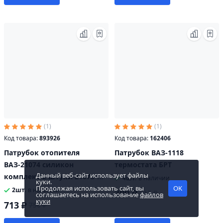
(1)
(1)
Код товара:
893926
Код товара:
162406
Патрубок отопителя
Патрубок ВАЗ-1118
ВАЗ-21074 силикон
термостата БРТ
Данный веб-сайт использует файлы
комплект 2 штуки 21073-
4шт.
в наличии
куки.
8101200/ 04
Продолжая использовать сайт, вы
OK
2шт.
в наличии
300 ₽
315 ₽
соглашаетесь на использование
файлов
куки
713 ₽
750 ₽