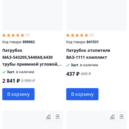
(1)
(2)
Код товара:
899062
Код товара:
841531
Патрубок
Патрубок отопителя
МАЗ-543205,5440А8,6430
ВАЗ-1111 комплект
трубы приемной угловой,
3шт.
в наличии
90 градусов МВС 544010-
3шт.
в наличии
437 ₽
460 ₽
1203120
2 841 ₽
2 990 ₽
В корзину
В корзину