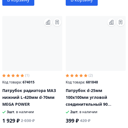
(1)
(2)
Код товара:
674015
Код товара:
681848
Патрубок радиатора МАЗ
Патрубок d-25мм
нижний L-420мм d-70мм
100х100мм угловой
MEGA POWER
соединительный 90
градусов синий
3шт.
в наличии
2шт.
в наличии
1 929 ₽
399 ₽
2 030 ₽
420 ₽