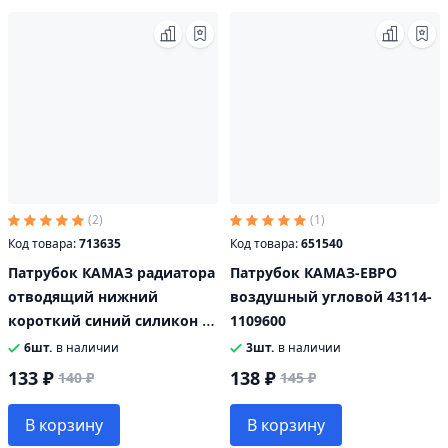
(2)
(1)
Код товара:
713635
Код товара:
651540
Патрубок КАМАЗ радиатора
Патрубок КАМАЗ-ЕВРО
отводящий нижний
воздушный угловой 43114-
короткий синий силикон L-
1109600
70мм, d-32 MEGA POWER
6шт.
в наличии
3шт.
в наличии
133 ₽
138 ₽
140 ₽
145 ₽
В корзину
В корзину