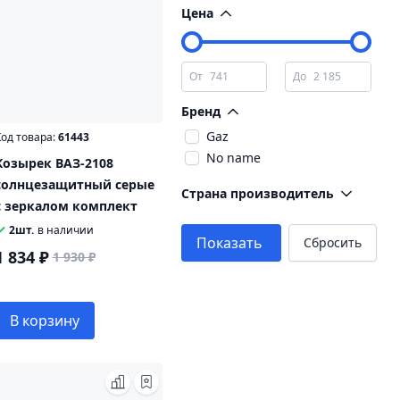
Цена
От
До
Бренд
Gaz
од товара:
61443
No name
Козырек ВАЗ-2108
солнцезащитный серые
Страна производитель
с зеркалом комплект
2шт.
в наличии
Показать
Сбросить
1 834 ₽
1 930 ₽
В корзину