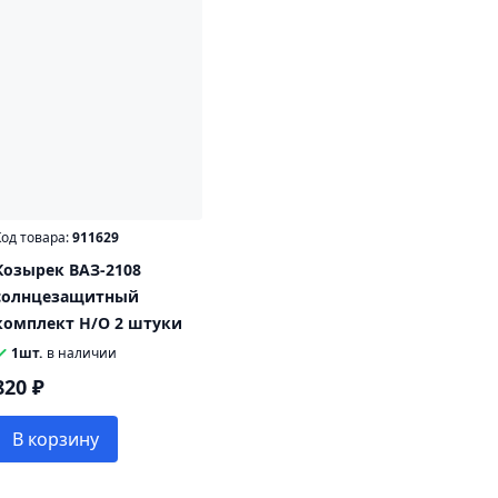
од товара:
911629
Козырек ВАЗ-2108
солнцезащитный
комплект Н/О 2 штуки
1шт.
в наличии
820 ₽
В корзину