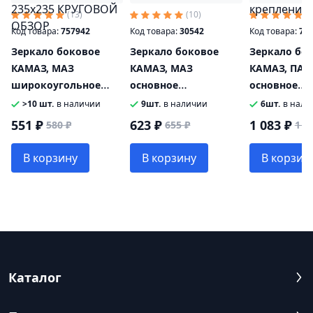
(13)
(10)
(4
Код товара:
757942
Код товара:
30542
Код товара:
73
Зеркало боковое
Зеркало боковое
Зеркало бо
КАМАЗ, МАЗ
КАМАЗ, МАЗ
КАМАЗ, ПАЗ,
широкоугольное
основное
основное
сферическое без
сферическое без
сферическое
>10 шт.
в наличии
9шт.
в наличии
6шт.
в нали
обогрева
обогрева 443х215
обогрева 24
551 ₽
623 ₽
1 083 ₽
580 ₽
655 ₽
1 1
дополнительное
КРУГОВОЙ ОБЗОР
с креплени
235х235 КРУГОВОЙ
В корзину
В корзину
В корзин
ОБЗОР
Каталог