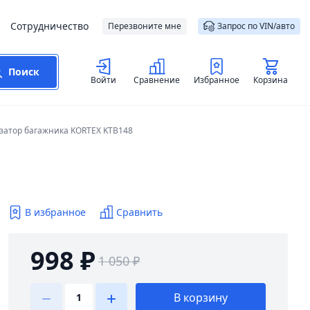
Сотрудничество
Перезвоните мне
Запрос по VIN/авто
Поиск
Войти
Сравнение
Избранное
Корзина
затор багажника KORTEX KTB148
В избранное
Сравнить
998 ₽
1 050 ₽
В корзину