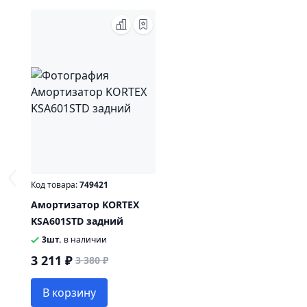
Код товара:
749421
Амортизатор KORTEX
KSA601STD задний
3шт.
в наличии
3 211 ₽
3 380 ₽
В корзину