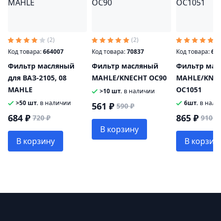
(2)
(2)
(2
Код товара:
664007
Код товара:
70837
Код товара:
64
Фильтр масляный
Фильтр масляный
Фильтр мас
для ВАЗ-2105, 08
MAHLE/KNECHT OC90
MAHLE/KNE
MAHLE
OC1051
>10 шт.
в наличии
>50 шт.
в наличии
6шт.
в нали
561 ₽
590 ₽
684 ₽
865 ₽
720 ₽
910 ₽
В корзину
В корзину
В корзин