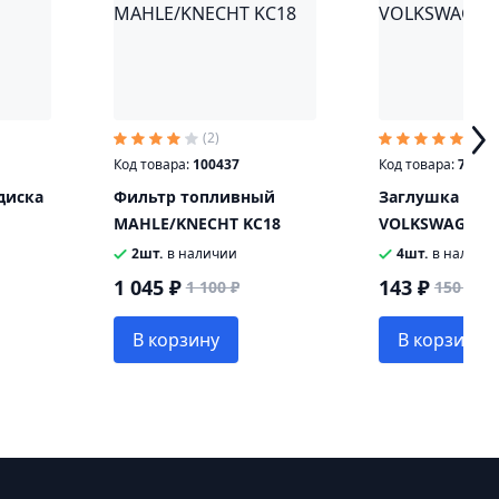
(2)
(5)
Код товара:
100437
Код товара:
70033
диска
Фильтр топливный
Заглушка лит
MAHLE/KNECHT KC18
VOLKSWAGEN 1
2шт.
в наличии
4шт.
в наличи
1 045 ₽
143 ₽
1 100 ₽
150 ₽
В корзину
В корзину