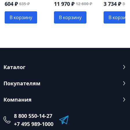
L-350мм SM
604 ₽
11 970 ₽
3 734 ₽
635 ₽
12 600 ₽
3 9
В корзину
В корзину
В корзин
Каталог
Покупателям
Компания
8 800 550-14-27
+7 495 989-1000