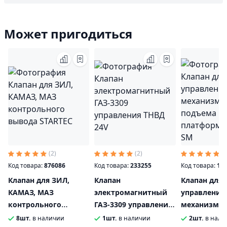
Может пригодиться
(2)
(2)
(4
Код товара:
876086
Код товара:
233255
Код товара:
13
Клапан для ЗИЛ,
Клапан
Клапан для
КАМАЗ, МАЗ
электромагнитный
управления
контрольного
ГАЗ-3309 управления
механизмо
вывода STARTEC
ТНВД 24V
подъема п
8шт.
в наличии
1шт.
в наличии
2шт.
в нали