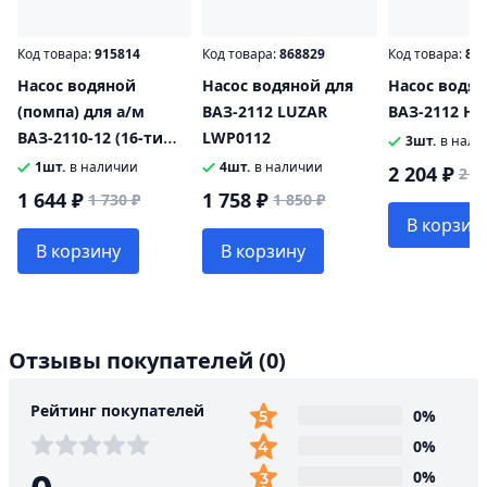
Код товара:
915814
Код товара:
868829
Код товара:
83
Насос водяной
Насос водяной для
Насос водя
(помпа) для а/м
ВАЗ-2112 LUZAR
ВАЗ-2112 HO
ВАЗ-2110-12 (16-ти
LWP0112
3шт.
в нали
кл.) Riginal
1шт.
в наличии
4шт.
в наличии
2 204 ₽
2 3
1 644 ₽
1 758 ₽
1 730 ₽
1 850 ₽
В корзин
В корзину
В корзину
Отзывы покупателей
(0)
Рейтинг покупателей
0%
0%
0%