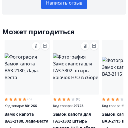
Написать отзыв
Может пригодиться
(6)
(6)
(6
Код товара:
801266
Код товара:
29723
Код товара:
56
Замок капота
Замок капота для
Замок капо
ВАЗ-2180, Лада-Веста
ГАЗ-3302 штырь
ВАЗ-2115 в 
крючок Н/О в сборе