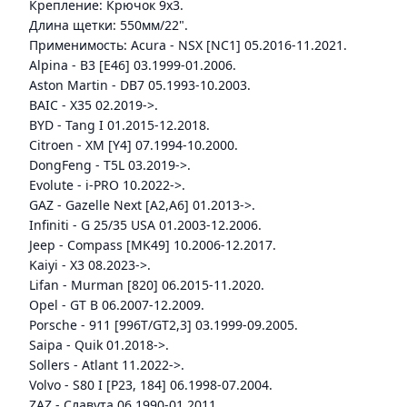
Крепление: Крючок 9x3.
Длина щетки: 550мм/22".
Применимость: Acura - NSX [NC1] 05.2016-11.2021.
Alpina - B3 [E46] 03.1999-01.2006.
Aston Martin - DB7 05.1993-10.2003.
BAIC - X35 02.2019->.
BYD - Tang I 01.2015-12.2018.
Citroen - XM [Y4] 07.1994-10.2000.
DongFeng - T5L 03.2019->.
Evolute - i-PRO 10.2022->.
GAZ - Gazelle Next [A2,A6] 01.2013->.
Infiniti - G 25/35 USA 01.2003-12.2006.
Jeep - Compass [MK49] 10.2006-12.2017.
Kaiyi - X3 08.2023->.
Lifan - Murman [820] 06.2015-11.2020.
Opel - GT B 06.2007-12.2009.
Porsche - 911 [996T/GT2,3] 03.1999-09.2005.
Saipa - Quik 01.2018->.
Sollers - Atlant 11.2022->.
Volvo - S80 I [P23, 184] 06.1998-07.2004.
ZAZ - Славута 06.1990-01.2011.