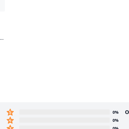
-
О
0%
0%
0%