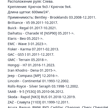
Расположение руля: Слева.
Крепление: Крючок 9x3 / Крючок 9x4.
Длина щетки: 600мм/24".
Применимость: Bentley - Brooklands 03.2008-12.2011.
Brilliance - V5 09.2011-10.2017.
Buick - Regal 01.2017-10.2021.
Daihatsu - Charade VI [NSP90] 05.2011->.
Elaris - Beo 05.2021->.
EMC - Wave 3 01.2023->.
Fisker - Karma 07.2011-02.2013.
GAC - GS5 I 01.2011-12.2017.
GMC - Terrain 05.2018->.
Hongqi - H7 01.2016-11.2023.
Iran Khodro - Dena 01.2015->.
Jeep - Compass [MP] 12.2016->.
Lincoln - Continental 01.1993-12.2002.
Rolls-Royce - Silver Seraph 03.1998-12.2002.
SAAB - 9-5 [YS3G] 05.2010-06.2012.
Skoda - Rapid [NK3] RUS 01.2018-12.2019.
ZAZ - Славута [1103] 01.1999-12.2011.
Acura, Baojun, BMW, BYD, Cadillac, Changan, Chery, Chevrolet