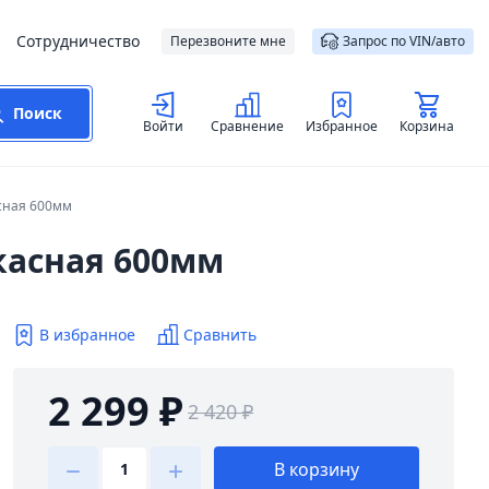
Сотрудничество
Перезвоните мне
Запрос по VIN/авто
Поиск
Войти
Сравнение
Избранное
Корзина
сная 600мм
касная 600мм
В избранное
Сравнить
2 299 ₽
2 420 ₽
В корзину