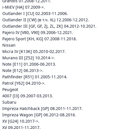
Grandis 01.2008-12.2011.
i-MiEV [HA] 07.2009->.
Outlander I [CU] 02.2003-11.2006.
Outlander II [CW] (в т.ч. XL) 12.2006-12.2012.
Outlander III [GF, GF, ZJ, ZL, ZK] 04.2012-10.2021.
Pajero IV [V80, V90] 09.2006-12.2021.
Pajero Sport [KH, KG] 07.2008-11.2018.
Nissan
Micra IV [K13K] 05.2010-02.2017.
Murano III [Z52] 10.2014->.
Note [E11] 01.2006-06.2013.
Note [E12] 06.2013->.
Pathfinder [R51] 01.2005-11.2014.
Patrol [Y62] 04.2010->.
Peugeot
4007 [I3] 09.2007-03.2013.
Subaru
Impreza Hatchback [GP] 08.2011-11.2017.
Impreza Wagon [GP] 06.2012-08.2016.
XV [G24] 10.2017->.
XV 09.2011-11.2017.