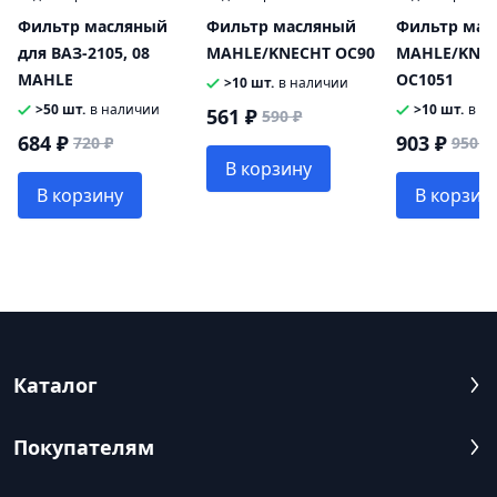
Фильтр масляный
Фильтр масляный
Фильтр мас
для ВАЗ-2105, 08
MAHLE/KNECHT OC90
MAHLE/KNE
MAHLE
OC1051
>10 шт.
в наличии
>50 шт.
в наличии
>10 шт.
в н
561 ₽
590 ₽
684 ₽
903 ₽
720 ₽
950 ₽
В корзину
В корзину
В корзин
Каталог
Покупателям