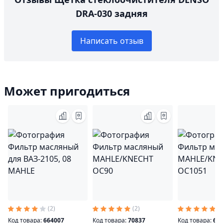
DRA-030 задняя
Написать отзыв
Может пригодиться
(2)
(2)
(2
Код товара:
664007
Код товара:
70837
Код товара:
64