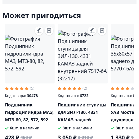
Может пригодиться
(5)
(2)
(1
Код товара:
30478
Код товара:
6722
Код товара:
66
Подшипник
Подшипник ступицы
Подшипник 
гидроцилиндра МАЗ,
для ЗИЛ-130, 4331
УАЗ моста з
МТЗ-80, 82, 572, 592
КАМАЗ задней
двухрядный 
внутренний 7517-6А
6АУ
6шт.
в наличии
3шт.
в наличии
3шт.
в нали
(32217)
428 ₽
3 050 ₽
1 330 ₽
450 ₽
3 210 ₽
1 4