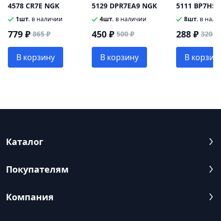
4578 CR7E NGK
5129 DPR7EA9 NGK
5111 BP7HS 
1шт.
в наличии
4шт.
в наличии
8шт.
в нали
779 ₽
450 ₽
288 ₽
865 ₽
500 ₽
320 ₽
В корзину
В корзину
В корзин
Каталог
Покупателям
Компания