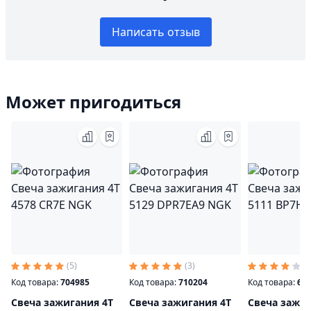
Написать отзыв
Может пригодиться
(5)
(3)
(2
Код товара:
704985
Код товара:
710204
Код товара:
64
Свеча зажигания 4T
Свеча зажигания 4T
Свеча зажиг