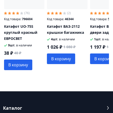
(76)
(2)
(5
Код товара:
796604
Код товара:
46344
Код товара:
59
Катафот UO-75S
Катафот ВАЗ-2112
Катафот ВАЗ
круглый красный
крышки багажника
двери задка
ЕВРОСВЕТ
4шт.
в наличии
1шт.
в нали
9шт.
в наличии
1 026 ₽
1 197 ₽
1 080 ₽
1 2
38 ₽
40 ₽
В корзину
В корзин
В корзину
Каталог