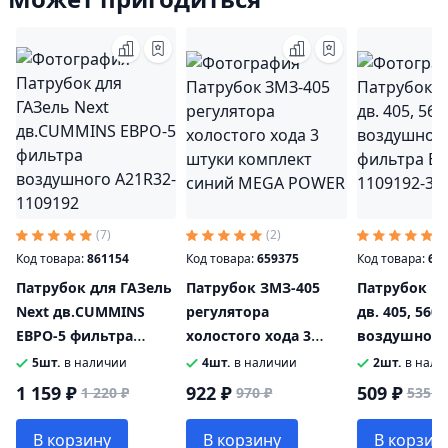
(7)
(2)
(3
Код товара:
861154
Код товара:
659375
Код товара:
65
Патрубок для ГАЗель
Патрубок ЗМЗ-405
Патрубок ГА
Next дв.CUMMINS
регулятора
дв. 405, 560
ЕВРО-5 фильтра
холостого хода 3
воздушного
воздушного А21R32-
штуки комплект
БРТ 3302-110
5шт.
в наличии
4шт.
в наличии
2шт.
в нали
1109192
синий MEGA POWER
1 159 ₽
922 ₽
509 ₽
1 220 ₽
970 ₽
535 ₽
В корзину
В корзину
В корзин