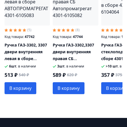
(5)
(8)
(5
Код товара:
47742
Код товара:
47744
Код товара:
13
Ручка ГАЗ-3302, 3307
Ручка ГАЗ-3302,3307
Ручка ГАЗ-33
двери внутренняя
двери внутренняя
стеклоподъ
левая в сборе
правая СБ
сборе 4301-
АВТОПРОМАГРЕГАТ
Автопромагрегат
6шт.
в наличии
3шт.
в наличии
>10 шт.
в н
4301-6105083
4301-6105082
513 ₽
589 ₽
357 ₽
540 ₽
620 ₽
375 ₽
В корзину
В корзину
В корзин