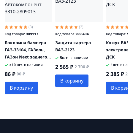
(3)
(2)
(2
Код товара:
909117
Код товара:
888404
Код товара:
90
Боковина бампера
Защита картера
Кожух ВАЗ-2
ГАЗ-33104, ГАЗель,
ВАЗ-2123
электровен
ГАЗон Next заднего
ДСК
5шт.
в наличии
Автокомпонент 3310-
>10 шт.
в наличии
1шт.
в нали
2 565 ₽
2 700 ₽
2809013
86 ₽
2 385 ₽
90 ₽
2 5
В корзину
В корзину
В корзин