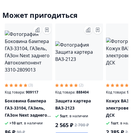
Может пригодиться
(3)
(2)
(2
Код товара:
909117
Код товара:
888404
Код товара:
90
Боковина бампера
Защита картера
Кожух ВАЗ-2
ГАЗ-33104, ГАЗель,
ВАЗ-2123
электровен
ГАЗон Next заднего
ДСК
5шт.
в наличии
Автокомпонент 3310-
>10 шт.
в наличии
1шт.
в нали
2 565 ₽
2 700 ₽
2809013
86 ₽
2 385 ₽
90 ₽
2 5